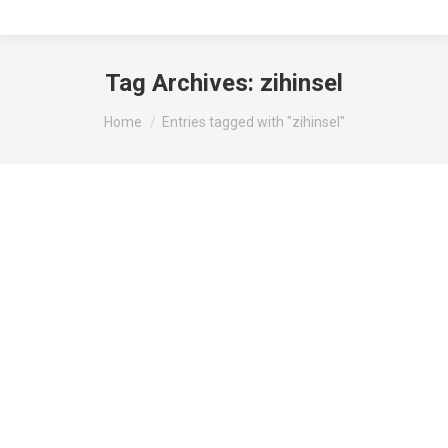
Tag Archives:
zihinsel
You are here:
Home
Entries tagged with "zihinsel"