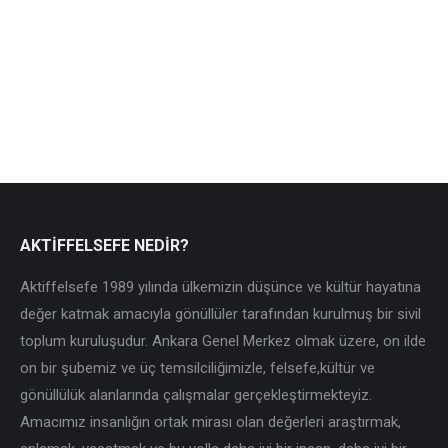
Hicran Kara, Mehmet İlgürel, Nazım Özdemir Cilt
Bilgisi: Karton kapak, ciltli Kâğıt Bilgisi: Enso Sayfa
Sayısı:…
AKTİFFELSEFE NEDİR?
Aktiffelsefe 1989 yılında ülkemizin düşünce ve kültür hayatına
değer katmak amacıyla gönüllüler tarafından kurulmuş bir sivil
toplum kuruluşudur. Ankara Genel Merkez olmak üzere, on ilde
on bir şubemiz ve üç temsilciliğimizle, felsefe,kültür ve
gönüllülük alanlarında çalışmalar gerçekleştirmekteyiz.
Amacımız insanlığın ortak mirası olan değerleri araştırmak,