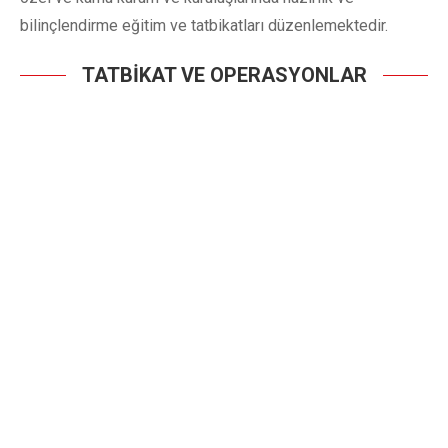
bilinçlendirme eğitim ve tatbikatları düzenlemektedir.
TATBİKAT VE OPERASYONLAR
100. GEA TATBİKATI, İDATEPE –