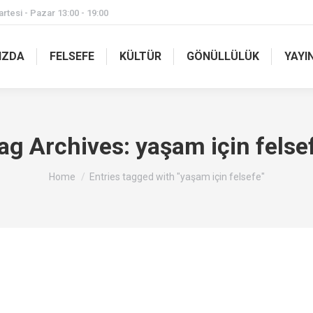
rtesi - Pazar 13:00 - 19:00
IZDA
FELSEFE
KÜLTÜR
GÖNÜLLÜLÜK
YAYI
ag Archives:
yaşam için felse
You are here:
Home
Entries tagged with "yaşam için felsefe"