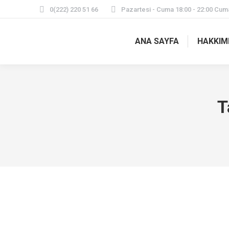
0(222) 220 51 66
Pazartesi - Cuma 18:00 - 22:00 Cuma
ANA SAYFA
HAKKIM
T