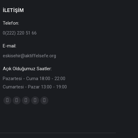
İLETİŞİM
Telefon:
0(222) 220 51 66
E-mail:
eskisehir@aktiffelsefe.org
Açık Olduğumuz Saatler:
Pazartesi - Cuma 18:00 - 22:00
Cumartesi - Pazar 13:00 - 19:00
Find us on:
Facebook
X
YouTube
Instagram
Mail
page
page
page
page
page
opens
opens
opens
opens
opens
in
in
in
in
in
new
new
new
new
new