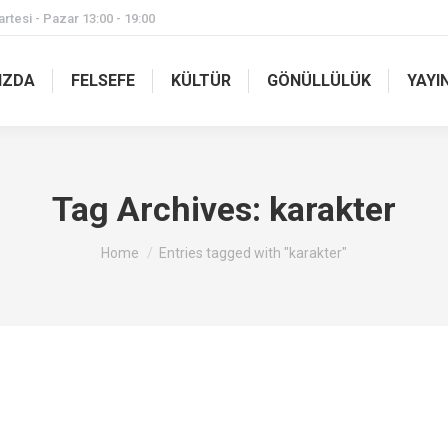
rtesi - Pazar 13:00 - 19:00
IZDA
FELSEFE
KÜLTÜR
GÖNÜLLÜLÜK
YAYI
Tag Archives:
karakter
You are here:
Home
Entries tagged with "karakter"