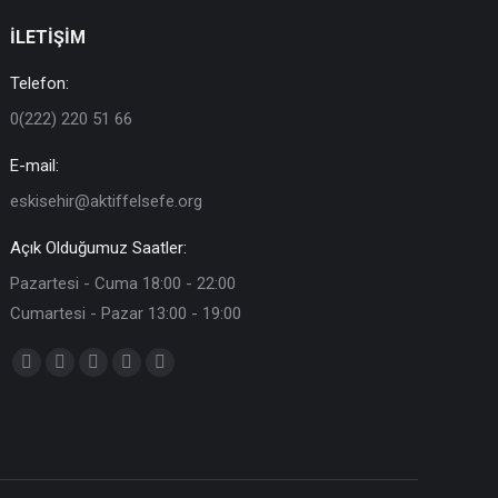
İLETİŞİM
Telefon:
0(222) 220 51 66
E-mail:
eskisehir@aktiffelsefe.org
Açık Olduğumuz Saatler:
Pazartesi - Cuma 18:00 - 22:00
Cumartesi - Pazar 13:00 - 19:00
Find us on:
Facebook
X
YouTube
Instagram
Mail
page
page
page
page
page
opens
opens
opens
opens
opens
in
in
in
in
in
new
new
new
new
new