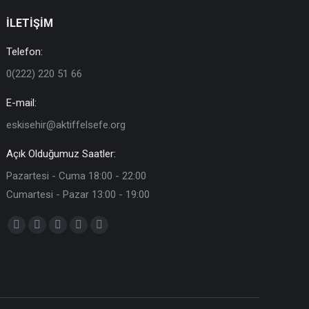
İLETİŞİM
Telefon:
0(222) 220 51 66
E-mail:
eskisehir@aktiffelsefe.org
Açık Olduğumuz Saatler:
Pazartesi - Cuma 18:00 - 22:00
Cumartesi - Pazar 13:00 - 19:00
Find us on:
Facebook
X
YouTube
Instagram
Mail
page
page
page
page
page
opens
opens
opens
opens
opens
in
in
in
in
in
new
new
new
new
new