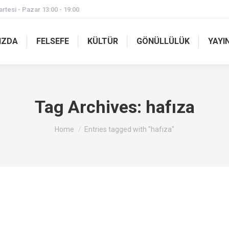
rtesi - Pazar 13:00 - 19:00
IZDA
FELSEFE
KÜLTÜR
GÖNÜLLÜLÜK
YAYI
Tag Archives:
hafıza
You are here:
Home
Entries tagged with "hafıza"