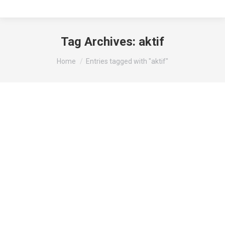
Tag Archives:
aktif
You are here:
Home
Entries tagged with "aktif"