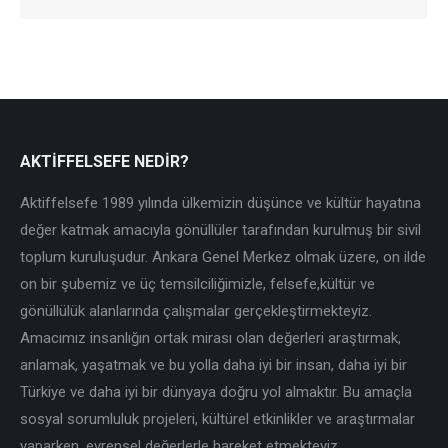
AKTİFFELSEFE NEDİR?
Aktiffelsefe 1989 yılında ülkemizin düşünce ve kültür hayatına
değer katmak amacıyla gönüllüler tarafından kurulmuş bir sivil
toplum kuruluşudur. Ankara Genel Merkez olmak üzere, on ilde
on bir şubemiz ve üç temsilciliğimizle, felsefe,kültür ve
gönüllülük alanlarında çalışmalar gerçekleştirmekteyiz.
Amacımız insanlığın ortak mirası olan değerleri araştırmak,
anlamak, yaşatmak ve bu yolla daha iyi bir insan, daha iyi bir
Türkiye ve daha iyi bir dünyaya doğru yol almaktır. Bu amaçla
sosyal sorumluluk projeleri, kültürel etkinlikler ve araştırmalar
yaparken, evrensel değerlerle hareket etmekteyiz.