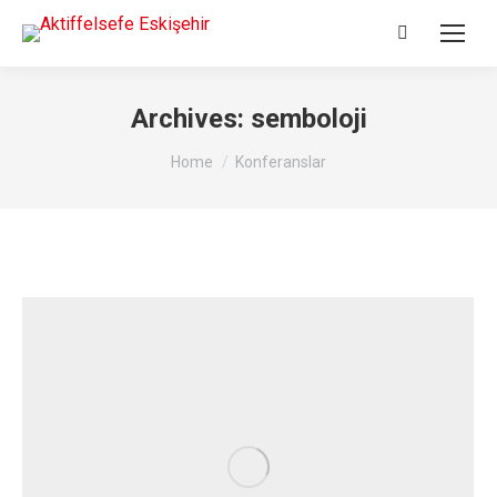
Search:
Archives:
semboloji
You are here:
Home
Konferanslar